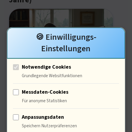
Jahre)
🍪 Einwilligungs-
Einstellungen
Notwendige Cookies
Die neuen Sideloading-Regeln könnten
Grundlegende Websitfunktionen
digitale Ungleichheiten verstärken.
Messdaten-Cookies
68% der Menschen in benachteiligten
Für anonyme Statistiken
Regionen nutzen Sideloading. Wenn
wir den Zugang zueinschränken, wird
Anpassungsdaten
Speichern Nutzerpräferenzen
der digitale Graben tiefer – Die