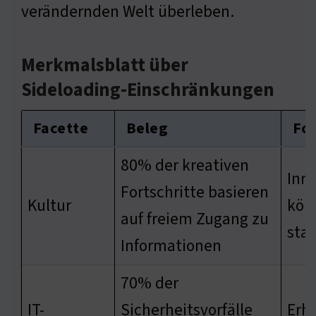
verändernden Welt überleben.
Merkmalsblatt über
Sideloading-Einschränkungen
Facette
Beleg
Fo
80% der kreativen
Inn
Fortschritte basieren
Kultur
kön
auf freiem Zugang zu
sta
Informationen
70% der
IT-
Sicherheitsvorfälle
Erhö