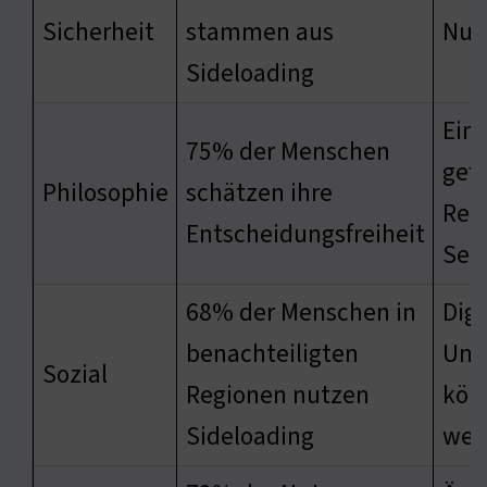
Sicherheit
stammen aus
Nut
Sideloading
Ein
75% der Menschen
gef
Philosophie
schätzen ihre
Rec
Entscheidungsfreiheit
Sel
68% der Menschen in
Digi
benachteiligten
Ung
Sozial
Regionen nutzen
kön
Sideloading
wer