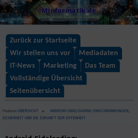
Skip
Minformatik.de
to
Medienunternehmen aus Hamburg
content
Zurück zur Startseite
Wir stellen uns vor
Mediadaten
IT-News
Marketing
Das Team
Vollständige Übersicht
Seitenübersicht
ÜBERSICHT
ANDROID-SIDELOADING: EINSCHRÄNKUNGEN,
▶
Pfadleiste
SICHERHEIT UND DIE ZUKUNFT DER OFFENHEIT