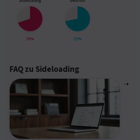
Sideloading
bedroht
70%
72%
FAQ zu Sideloading
➝