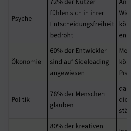
72% der Nutzer
Äng
fühlen sich in ihrer
Wid
Psyche
Entscheidungsfreiheit
kön
bedroht
ent
60% der Entwickler
Mon
Ökonomie
sind auf Sideloading
kön
angewiesen
Prei
das
78% der Menschen
Politik
die
glauben
stä
80% der kreativen