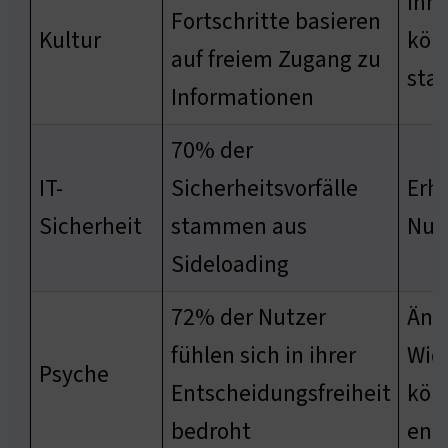
Inn
Fortschritte basieren
Kultur
kön
auf freiem Zugang zu
sta
Informationen
70% der
IT-
Sicherheitsvorfälle
Erhö
Sicherheit
stammen aus
Nut
Sideloading
72% der Nutzer
Äng
fühlen sich in ihrer
Wid
Psyche
Entscheidungsfreiheit
kön
bedroht
ent