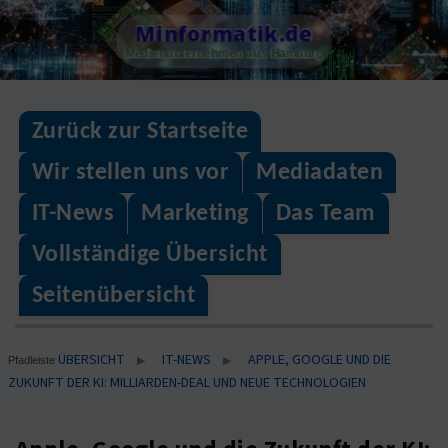
Skip
Minformatik.de
to
Medienunternehmen aus Hamburg
content
Zurück zur Startseite
Wir stellen uns vor
Mediadaten
IT-News
Marketing
Das Team
Vollständige Übersicht
Seitenübersicht
ÜBERSICHT
IT-NEWS
APPLE, GOOGLE UND DIE
▶
▶
Pfadleiste
ZUKUNFT DER KI: MILLIARDEN-DEAL UND NEUE TECHNOLOGIEN