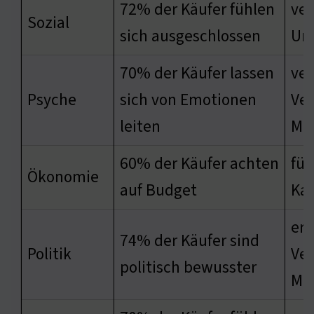
72% der Käufer fühlen
ver
Sozial
sich ausgeschlossen
Ung
70% der Käufer lassen
ver
Psyche
sich von Emotionen
Ver
leiten
Ma
60% der Käufer achten
füh
Ökonomie
auf Budget
Ka
erh
74% der Käufer sind
Politik
Ver
politisch bewusster
Ma