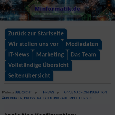
Skip
Minformatik.de
to
Medienunternehmen aus Hamburg
content
Zurück zur Startseite
Wir stellen uns vor
Mediadaten
IT-News
Marketing
Das Team
Vollständige Übersicht
Seitenübersicht
ÜBERSICHT
IT-NEWS
APPLE MAC-KONFIGURATION:
▶
▶
Pfadleiste
ÄNDERUNGEN, PREISSTRATEGIEN UND KAUFEMPFEHLUNGEN