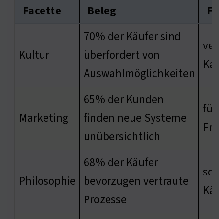
Facette
Beleg
Fo
70% der Käufer sind
ver
Kultur
überfordert von
Kau
Auswahlmöglichkeiten
65% der Kunden
füh
Marketing
finden neue Systeme
Fru
unübersichtlich
68% der Käufer
sch
Philosophie
bevorzugen vertraute
Käu
Prozesse