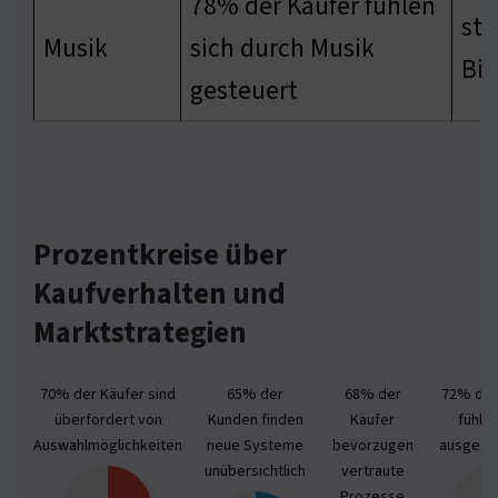
78% der Käufer fühlen
stä
Musik
sich durch Musik
Bi
gesteuert
Prozentkreise über
Kaufverhalten und
Marktstrategien
70% der Käufer sind
65% der
68% der
72% der
überfordert von
Kunden finden
Käufer
fühlen
Auswahlmöglichkeiten
neue Systeme
bevorzugen
ausgesc
unübersichtlich
vertraute
Prozesse