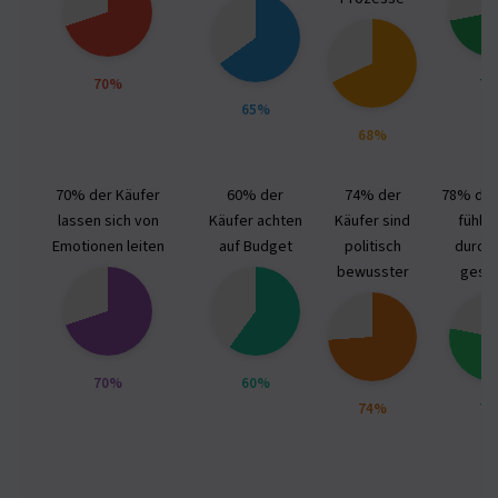
70%
7
65%
68%
70% der Käufer
60% der
74% der
78% der
lassen sich von
Käufer achten
Käufer sind
fühlen
Emotionen leiten
auf Budget
politisch
durch 
bewusster
geste
70%
60%
74%
7