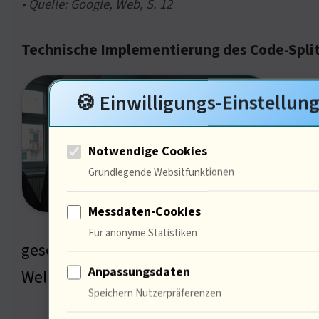
• Quelle: Google, Web, S. 12
Technische Implementierung des Code-Spli
Code-
🍪 Einwilligungs-Einstellun
Entwi
dynam
Notwendige Cookies
Beisp
Grundlegende Websitfunktionen
Ladez
Messdaten-Cookies
erhöh
Für anonyme Statistiken
gesehen, erinnert mich dies an dievon mo
Anpassungsdaten
Welche Herausforderungen siehst du in de
Speichern Nutzerpräferenzen