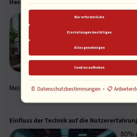
Herausforderungen in der Benutzerfreundli
60% d
Nur erforderliche
helfe
Einstellungen bestätigen
[…] H
Alles genehmigen
schwe
Nutze
Cookies aufheben
Suchm
Meinung nach die Technik die Nutzererfah
📄 Datenschutzbestimmungen
•
📋 Anbieterde
Einfluss der Technik auf die Nutzererfahrun
80% d