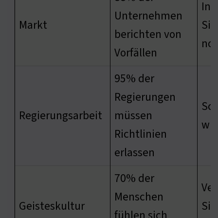
Inv
Unternehmen
Markt
Sic
berichten von
no
Vorfällen
95% der
Regierungen
Sch
Regierungsarbeit
müssen
wir
Richtlinien
erlassen
70% der
Ver
Menschen
Geisteskultur
Sic
fühlen sich