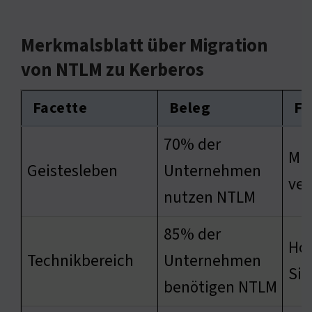
Merkmalsblatt über Migration
von NTLM zu Kerberos
Facette
Beleg
Fo
70% der
Mig
Geistesleben
Unternehmen
ver
nutzen NTLM
85% der
Ho
Technikbereich
Unternehmen
Sic
benötigen NTLM