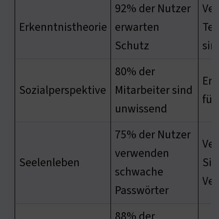
92% der Nutzer
Ver
Erkenntnistheorie
erwarten
Tec
Schutz
sin
80% der
Erh
Sozialperspektive
Mitarbeiter sind
für
unwissend
75% der Nutzer
Ver
verwenden
Seelenleben
Sic
schwache
Ver
Passwörter
88% der