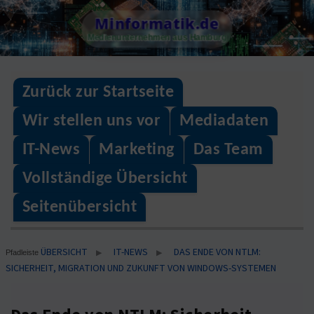
Skip
Minformatik.de
to
Medienunternehmen aus Hamburg
content
Zurück zur Startseite
Wir stellen uns vor
Mediadaten
IT-News
Marketing
Das Team
Vollständige Übersicht
Seitenübersicht
ÜBERSICHT
IT-NEWS
DAS ENDE VON NTLM:
▶
▶
Pfadleiste
SICHERHEIT, MIGRATION UND ZUKUNFT VON WINDOWS-SYSTEMEN