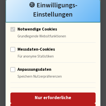
🍪 Einwilligungs-
übernehmen?
Einstellungen
Notwendige Cookies
Ökonomische Implikationen der
Grundlegende Websitfunktionen
Migration
Messdaten-Cookies
Für anonyme Statistiken
Anpassungsdaten
Speichern Nutzerpräferenzen
Nur erforderliche
Ökonomisch gesehen ist Sicherheit