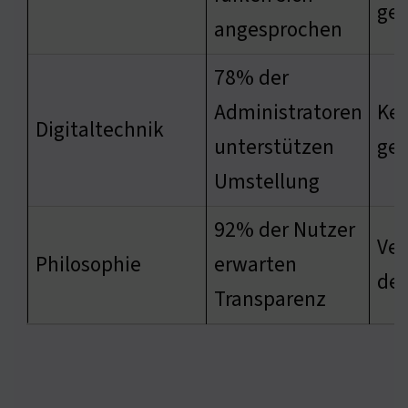
ges
angesprochen
78% der
Administratoren
Ker
Digitaltechnik
unterstützen
gef
Umstellung
92% der Nutzer
Ver
Philosophie
erwarten
der
Transparenz