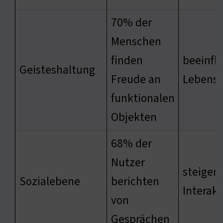
70% der
Menschen
finden
beeinflu
Geisteshaltung
Freude an
Lebensq
funktionalen
Objekten
68% der
Nutzer
steigert
Sozialebene
berichten
Interakt
von
Gesprächen