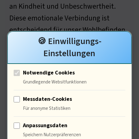
an Kindheit und Unbeschwertheit.
Diese emotionale Verbindung ist
entscheidend für unser Wohlbefinden.
🍪 Einwilligungs-
Wie wichtig sind solche Erinnerungen
Einstellungen
für dich?
Notwendige Cookies
Grundlegende Websitfunktionen
Ökonomische Aspekte von
Design-Gadgets
Messdaten-Cookies
Für anonyme Statistiken
Anpassungsdaten
Speichern Nutzerpräferenzen