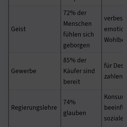
72% der
verbess
Menschen
Geist
emotion
fühlen sich
Wohlbef
geborgen
85% der
für Desi
Gewerbe
Käufer sind
zahlen
bereit
Konsum
74%
Regierungslehre
beeinflu
glauben
soziale 