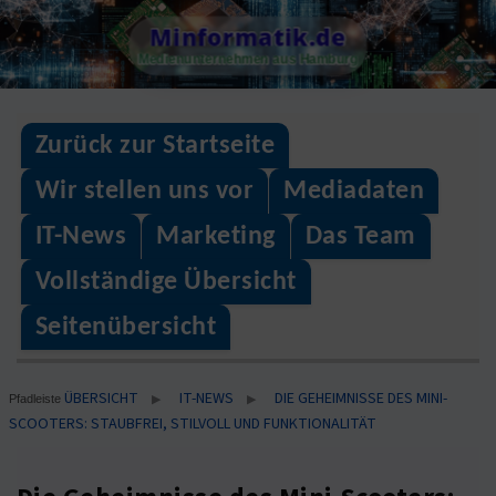
Skip
Minformatik.de
to
Medienunternehmen aus Hamburg
content
Zurück zur Startseite
Wir stellen uns vor
Mediadaten
IT-News
Marketing
Das Team
Vollständige Übersicht
Seitenübersicht
ÜBERSICHT
IT-NEWS
DIE GEHEIMNISSE DES MINI-
▶
▶
Pfadleiste
SCOOTERS: STAUBFREI, STILVOLL UND FUNKTIONALITÄT