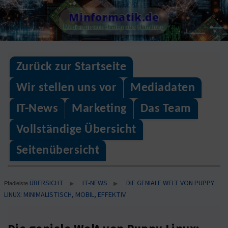
Skip
Minformatik.de
to
Medienunternehmen aus Hamburg
content
Zurück zur Startseite
Wir stellen uns vor
Mediadaten
IT-News
Marketing
Das Team
Vollständige Übersicht
Seitenübersicht
ÜBERSICHT
IT-NEWS
DIE GENIALE WELT VON PUPPY
▶
▶
Pfadleiste
LINUX: MINIMALISTISCH, MOBIL, EFFEKTIV