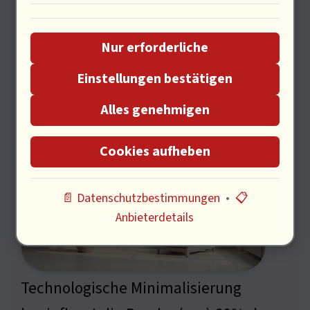
Effizienzsteigerung durch, S. 11
Nur erforderliche
Einstellungen bestätigen
Psychologische Effekte des
Alles genehmigen
Minimalismus
Cookies aufheben
📄 Datenschutzbestimmungen
•
📋
Anbieterdetails
Technologische Minimalisierung