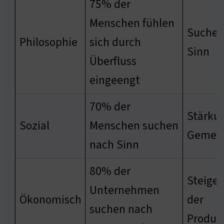
75% der
Menschen fühlen
Suche 
Philosophie
sich durch
Sinn
Überfluss
eingeengt
70% der
Stärku
Sozial
Menschen suchen
Gemein
nach Sinn
80% der
Steige
Unternehmen
Ökonomisch
der
suchen nach
Produkt