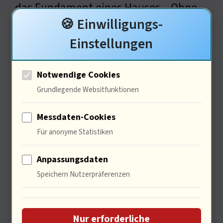
das Fundament eines Hauses – Ohne
🍪 Einwilligungs-
solides Fundament wird es instabil.
Einstellungen
Wie kann ich Synergien zwischen SEO
und SEA schaffen?
Notwendige Cookies
Grundlegende Websitfunktionen
Synergien zwischen SEO und
Messdaten-Cookies
Für anonyme Statistiken
SEA
Anpassungsdaten
Speichern Nutzerpräferenzen
Nur erforderliche