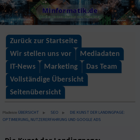
Skip
Minformatik.de
to
Medienunternehmen aus Hamburg
content
Zurück zur Startseite
Wir stellen uns vor
Mediadaten
IT-News
Marketing
Das Team
Vollständige Übersicht
Seitenübersicht
ÜBERSICHT
SEO
DIE KUNST DER LANDINGPAGE:
▶
▶
Pfadleiste
OPTIMIERUNG, NUTZERERFAHRUNG UND GOOGLE ADS