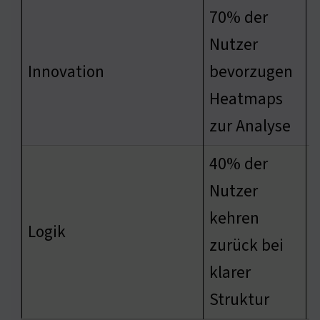
70% der
Nutzer
V
Innovation
bevorzugen
d
Heatmaps
N
zur Analyse
40% der
Nutzer
kehren
E
Logik
zurück bei
klarer
Struktur