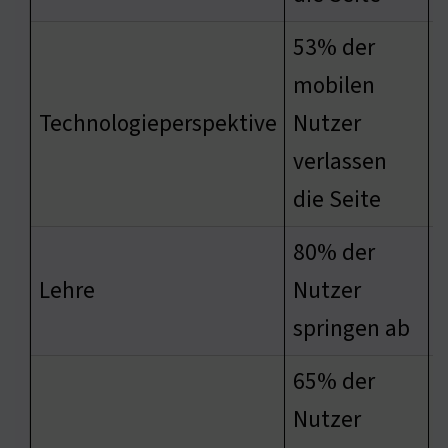
53% der
mobilen
w
Technologieperspektive
Nutzer
a
verlassen
l
die Seite
80% der
w
Lehre
Nutzer
N
springen ab
s
65% der
Nutzer
S