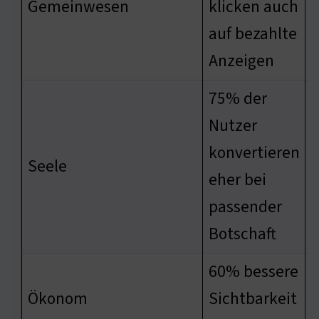
Gemeinwesen
klicken auch
S
auf bezahlte
Anzeigen
75% der
Nutzer
konvertieren
V
Seele
eher bei
G
passender
Botschaft
60% bessere
E
Ökonom
Sichtbarkeit
N