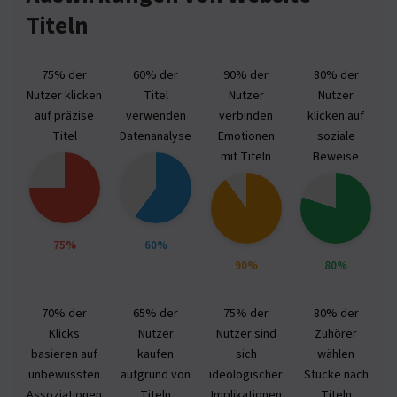
Titeln
75% der
60% der
90% der
80% der
Nutzer klicken
Titel
Nutzer
Nutzer
auf präzise
verwenden
verbinden
klicken auf
Titel
Datenanalyse
Emotionen
soziale
mit Titeln
Beweise
75%
60%
90%
80%
70% der
65% der
75% der
80% der
Klicks
Nutzer
Nutzer sind
Zuhörer
basieren auf
kaufen
sich
wählen
unbewussten
aufgrund von
ideologischer
Stücke nach
Assoziationen
Titeln
Implikationen
Titeln