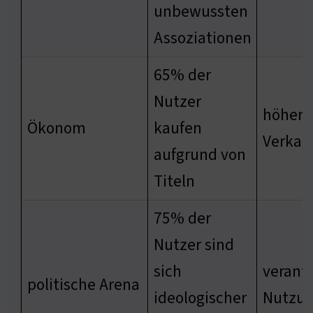
unbewussten
Assoziationen
65% der
Nutzer
höhere
Ökonom
kaufen
Verkau
aufgrund von
Titeln
75% der
Nutzer sind
sich
verant
politische Arena
ideologischer
Nutzu