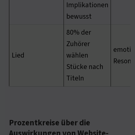
Implikationen
bewusst
80% der
Zuhörer
emotio
Lied
wählen
Resona
Stücke nach
Titeln
Prozentkreise über die
Auswirkungen von Website-