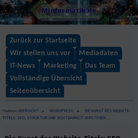
Skip
Minformatik.de
to
Medienunternehmen aus Hamburg
content
Zurück zur Startseite
Wir stellen uns vor
Mediadaten
IT-News
Marketing
Das Team
Vollständige Übersicht
Seitenübersicht
ÜBERSICHT
WORDPRESS
DIE KUNST DES WEBSITE-
▶
▶
Pfadleiste
TITELS: SEO, STRUKTUR UND SICHTBARKEIT VERSTEHEN