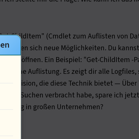
Get-ChildItem" (Cmdlet zum Auflisten von Da
gen
 eröffnen sich neue Möglichkeiten. Du kanns
 gleich öffnen. Ein Beispiel: "Get-ChildItem -Pa
 nur eine Auflistung. Es zeigt dir alle Logfiles
er Präzision, die diese Technik bietet — Über 
llem Suchen verbracht habe, spare ich jetzt. 
e Nutzung in großen Unternehmen?