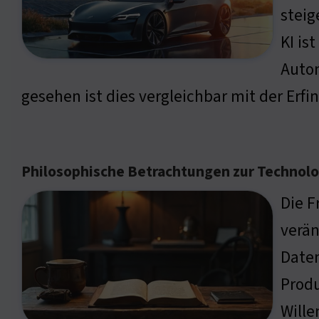
steig
KI is
Autom
gesehen ist dies vergleichbar mit der Er
Philosophische Betrachtungen zur Technolo
Die F
verän
Daten
Produ
Wille