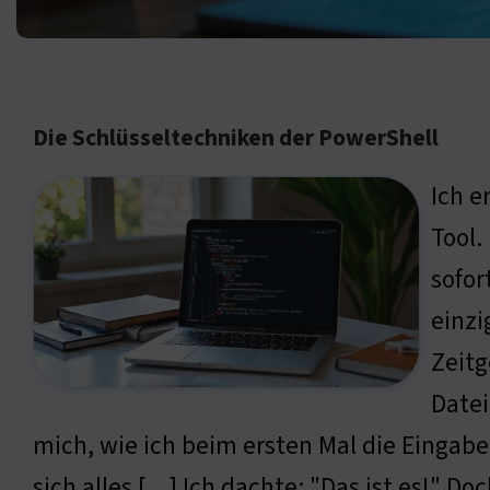
Die Schlüsseltechniken der PowerShell
Ich e
Tool.
sofor
einzi
Zeitg
Datei
mich, wie ich beim ersten Mal die Eingabe v
sich alles […] Ich dachte: "Das ist es!" Do