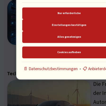
Die P
Skrip
Nur erforderliche
Fehle
Einstellungen bestätigen
Daten
Alles genehmigen
des F
Wie k
Cookies aufheben
📄 Datenschutzbestimmungen
•
📋 Anbieterde
Technologische Innovationen im Fokus
Die F
der I
Autom