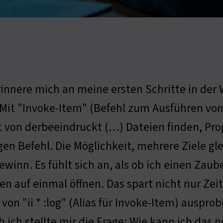
rinnere mich an meine ersten Schritte in der 
 Mit "Invoke-Item" (Befehl zum Ausführen vo
t von derbeeindruckt (…) Dateien finden, Pr
gen Befehl. Die Möglichkeit, mehrere Ziele gle
ewinn. Es fühlt sich an, als ob ich einen Zaub
en auf einmal öffnen. Das spart nicht nur Zei
on "ii * :log" (Alias für Invoke-Item) ausprobi
ch ich stellte mir die Frage: Wie kann ich das 