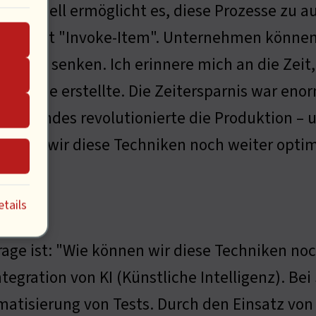
owerShell ermöglicht es, diese Prozesse zu au
ting mit "Invoke-Item". Unternehmen können s
rquote senken. Ich erinnere mich an die Zeit, a
analyse erstellte. Die Zeitersparnis war enor
ließbandes revolutionierte die Produktion – u
önnen wir diese Techniken noch weiter opti
tails
rage ist: "Wie können wir diese Techniken noc
ntegration von KI (Künstliche Intelligenz). B
atisierung von Tests. Durch den Einsatz von 