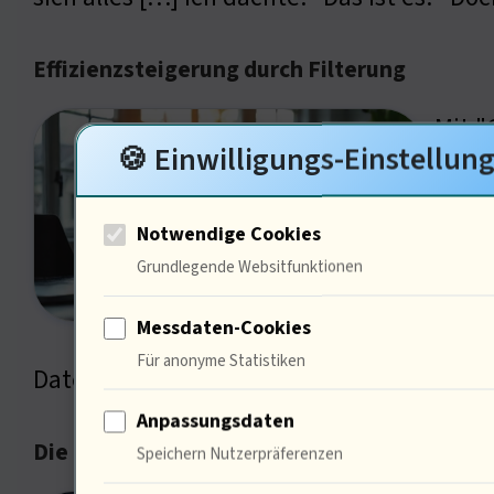
Effizienzsteigerung durch Filterung
Mit "
🍪 Einwilligungs-Einstellun
Item"
diese
Notwendige Cookies
nicht
Grundlegende Websitfunktionen
von d
Messdaten-Cookies
manue
Für anonyme Statistiken
Dateiverwaltung. Wie beeinflusst das di
Anpassungsdaten
Die Rolle der Automatisierung in der IT
Speichern Nutzerpräferenzen