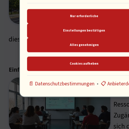
Actua
bearb
Nur erforderliche
im Mu
Einstellungen bestätigen
diese Entwicklung sagen?
Alles genehmigen
Cookies aufheben
Einfluss der Technologie auf den Bildungsb
Die F
📄 Datenschutzbestimmungen
•
📋 Anbieterde
und a
Resso
Zugän
sich 