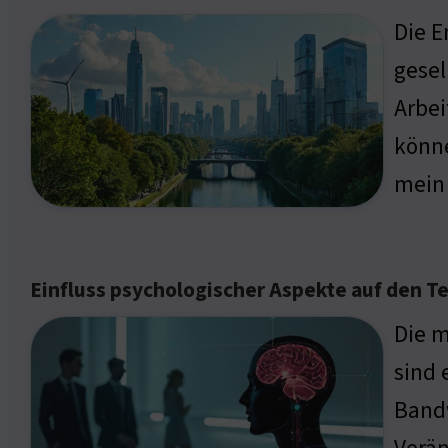
Die E
gesel
Arbei
könne
mein 
Einfluss psychologischer Aspekte auf den T
Die m
sind 
Bandw