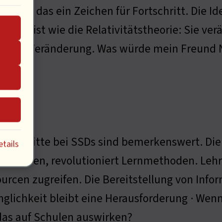
tor, ist das ein Zeichen für Fortschritt. Die 
eiten, ist wie die Relativitätstheorie: Sie ver
t zur Veränderung. Was würde mein Freund Ni
ereich
ortschritte bei SSDs sind bemerkenswert. Die
tails
bzurufen, revolutioniert Lernmethoden. Leh
urcen zugreifen. Die Bereitstellung von Info
glichkeit bleibt eine Herausforderung · Wenn
das auf Schulen auswirken?