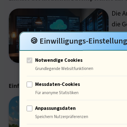
Die A
die G
könne
🍪 Einwilligungs-Einstellun
Pilot
optim
Notwendige Cookies
werd
Grundlegende Websitfunktionen
Messdaten-Cookies
Einfluss der kulturellen Innovationen auf d
Für anonyme Statistiken
Techn
Anpassungsdaten
Festp
Speichern Nutzerpräferenzen
… ) W