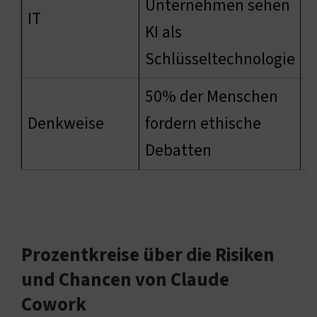
Unternehmen sehen
V
IT
KI als
e
Schlüsseltechnologie
50% der Menschen
u
Denkweise
fordern ethische
z
Debatten
Prozentkreise über die Risiken
und Chancen von Claude
Cowork