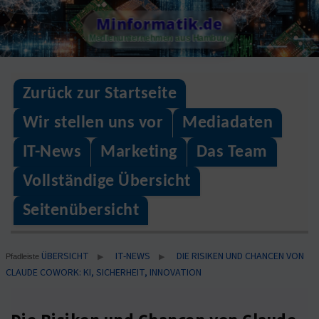
Skip
Minformatik.de
to
Medienunternehmen aus Hamburg
content
Zurück zur Startseite
Wir stellen uns vor
Mediadaten
IT-News
Marketing
Das Team
Vollständige Übersicht
Seitenübersicht
ÜBERSICHT
IT-NEWS
DIE RISIKEN UND CHANCEN VON
▶
▶
Pfadleiste
CLAUDE COWORK: KI, SICHERHEIT, INNOVATION