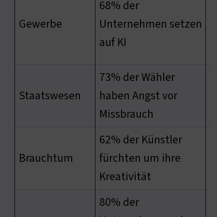
68% der
S
Gewerbe
Unternehmen setzen
m
auf KI
w
73% der Wähler
k
Staatswesen
haben Angst vor
s
Missbrauch
62% der Künstler
M
Brauchtum
fürchten um ihre
S
Kreativität
80% der