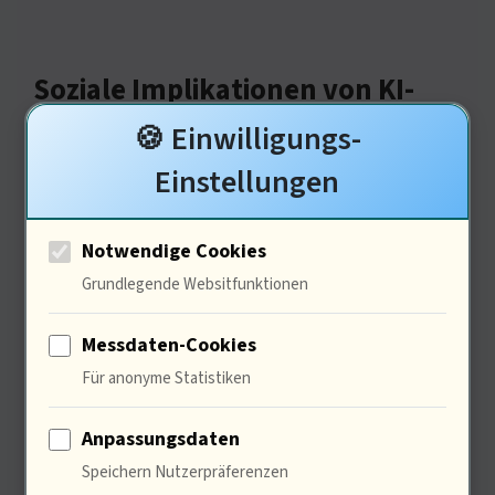
Soziale Implikationen von KI-
Systemen
🍪 Einwilligungs-
Einstellungen
Notwendige Cookies
Grundlegende Websitfunktionen
Messdaten-Cookies
Für anonyme Statistiken
Die soziale Dimension ist
Anpassungsdaten
entscheidend. 60% der Menschen
Speichern Nutzerpräferenzen
haben Bedenken hinsichtlich der