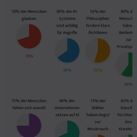
70% der Menschen
65% der KI-
55% der
60% der
glauben
Systeme
Philosophen
Mensche
sind anfällig
fordern klare
haben
für Angriffe
Richtlinien
Bedenke
zur
Privatsphä
70%
65%
55%
60%
75% der Menschen
68% der
73% der
62% der
fühlen sich unwohl
Unternehmen
Wähler
Künstler
setzen auf KI
haben Angst
fürchten 
vor
ihre
Missbrauch
Kreativitä