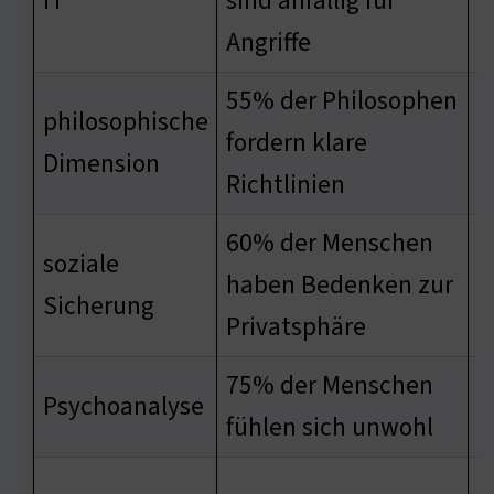
IT
sind anfällig für
w
Angriffe
55% der Philosophen
philosophische
u
fordern klare
Dimension
n
Richtlinien
60% der Menschen
soziale
V
haben Bedenken zur
Sicherung
e
Privatsphäre
75% der Menschen
w
Psychoanalyse
fühlen sich unwohl
i
d