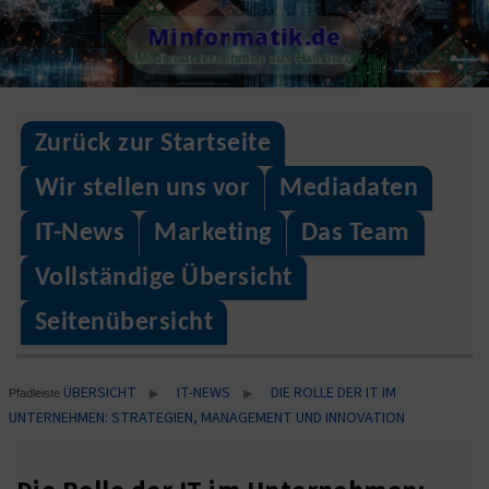
Skip
Minformatik.de
to
Medienunternehmen aus Hamburg
content
Zurück zur Startseite
Wir stellen uns vor
Mediadaten
IT-News
Marketing
Das Team
Vollständige Übersicht
Seitenübersicht
ÜBERSICHT
IT-NEWS
DIE ROLLE DER IT IM
▶
▶
Pfadleiste
UNTERNEHMEN: STRATEGIEN, MANAGEMENT UND INNOVATION