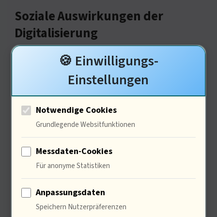
Soziale Auswirkungen der
Digitalisierung
🍪 Einwilligungs-
Einstellungen
Notwendige Cookies
Grundlegende Websitfunktionen
Die Frage ist zentral … 80% der
Messdaten-Cookies
Für anonyme Statistiken
Arbeitnehmer fühlen sich von der
digitalen Transformation überfordert
Anpassungsdaten
… Es entsteht eine Kluft zwischen
Speichern Nutzerpräferenzen