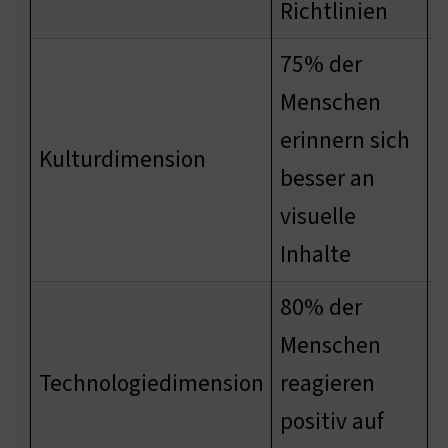
Richtlinien
75% der
Menschen
E
erinnern sich
Kulturdimension
v
besser an
A
visuelle
Inhalte
80% der
Menschen
E
Technologiedimension
reagieren
v
positiv auf
S