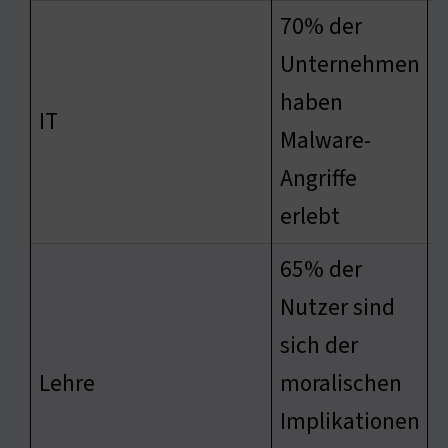
70% der
Unternehmen
haben
S
IT
Malware-
S
Angriffe
erlebt
65% der
Nutzer sind
sich der
E
Lehre
moralischen
M
Implikationen