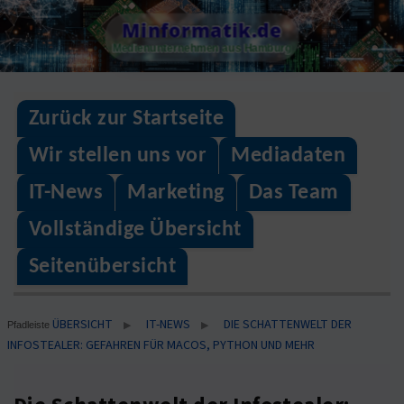
Skip
Minformatik.de
to
Medienunternehmen aus Hamburg
content
Zurück zur Startseite
Wir stellen uns vor
Mediadaten
IT-News
Marketing
Das Team
Vollständige Übersicht
Seitenübersicht
ÜBERSICHT
IT-NEWS
DIE SCHATTENWELT DER
▶
▶
Pfadleiste
INFOSTEALER: GEFAHREN FÜR MACOS, PYTHON UND MEHR