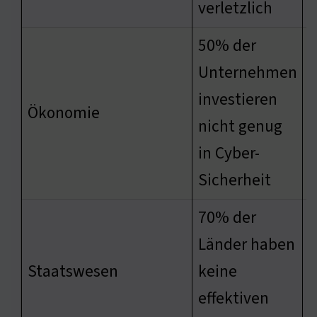
verletzlich
50% der
Unternehmen
investieren
E
Ökonomie
nicht genug
V
in Cyber-
Sicherheit
70% der
Länder haben
E
Staatswesen
keine
A
effektiven
B