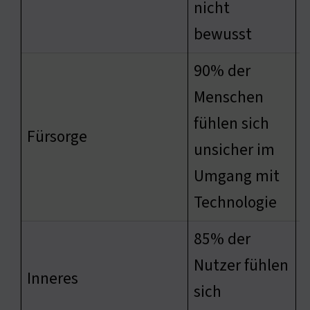
nicht
bewusst
90% der
Menschen
fühlen sich
R
Fürsorge
unsicher im
i
Umgang mit
Technologie
85% der
E
Nutzer fühlen
Inneres
W
sich
C