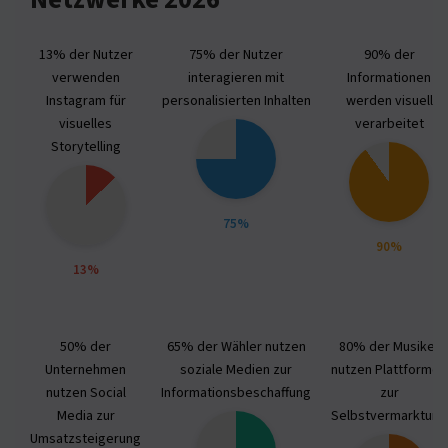
Netzwerke 2026
13% der Nutzer
75% der Nutzer
90% der
verwenden
interagieren mit
Informationen
Instagram für
personalisierten Inhalten
werden visuell
visuelles
verarbeitet
Storytelling
75%
90%
13%
50% der
65% der Wähler nutzen
80% der Musiker
Unternehmen
soziale Medien zur
nutzen Plattformen
nutzen Social
Informationsbeschaffung
zur
Media zur
Selbstvermarktung
Umsatzsteigerung