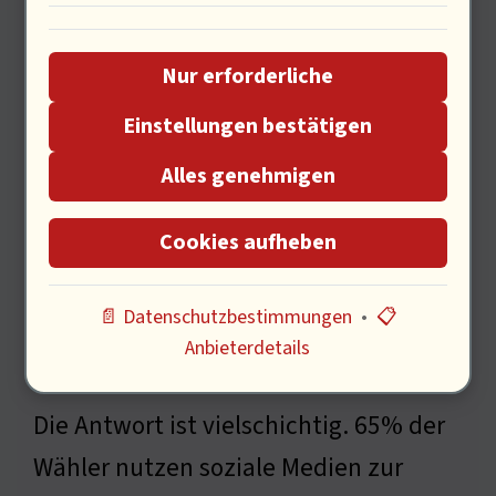
Politische Dimensionen von
Social Media
Nur erforderliche
Einstellungen bestätigen
Alles genehmigen
Cookies aufheben
📄 Datenschutzbestimmungen
•
📋
Eine bedeutende Frage ist: „Wie
Anbieterdetails
beeinflusst Social Media die Politik?“
Die Antwort ist vielschichtig. 65% der
Wähler nutzen soziale Medien zur