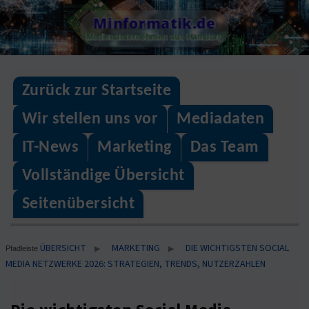
Skip
Minformatik.de
to
Medienunternehmen aus Hamburg
content
Zurück zur Startseite
Wir stellen uns vor
Mediadaten
IT-News
Marketing
Das Team
Vollständige Übersicht
Seitenübersicht
ÜBERSICHT
MARKETING
DIE WICHTIGSTEN SOCIAL
▶
▶
Pfadleiste
MEDIA NETZWERKE 2026: STRATEGIEN, TRENDS, NUTZERZAHLEN