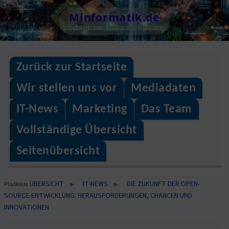
Skip
Minformatik.de
to
Medienunternehmen aus Hamburg
content
Zurück zur Startseite
Wir stellen uns vor
Mediadaten
IT-News
Marketing
Das Team
Vollständige Übersicht
Seitenübersicht
ÜBERSICHT
IT-NEWS
DIE ZUKUNFT DER OPEN-
▶
▶
Pfadleiste
SOURCE-ENTWICKLUNG: HERAUSFORDERUNGEN, CHANCEN UND
INNOVATIONEN