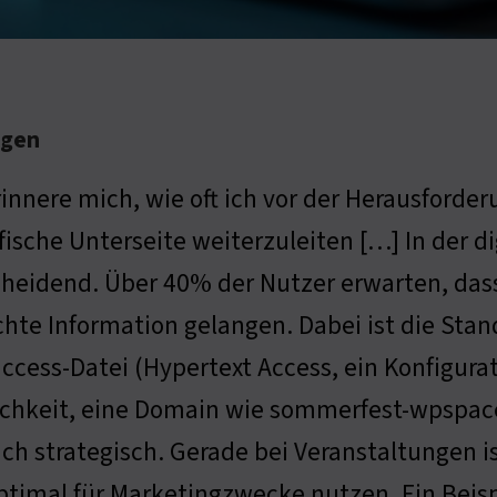
ngen
rinnere mich, wie oft ich vor der Herausforde
fische Unterseite weiterzuleiten […] In der di
heidend. Über 40% der Nutzer erwarten, dass 
hte Information gelangen. Dabei ist die Stan
cess-Datei (Hypertext Access, ein Konfigurati
ichkeit, eine Domain wie sommerfest-wpspac
uch strategisch. Gerade bei Veranstaltungen i
ptimal für Marketingzwecke nutzen. Ein Beisp