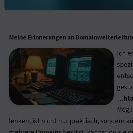
Meine Erinnerungen an Domainweiterleitu
Ich e
spezi
entsc
gesuc
…htac
Mögl
lenken, ist nicht nur praktisch, sondern a
mehrere Domains besitzt, kannst du sie o