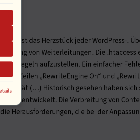
 Datei ist das Herzstück jeder WordPress-. 
teuerung von Weiterleitungen. Die .htaccess 
rheitsregeln aufzustellen. Ein einfacher Fehl
n. Die Zeilen „RewriteEngine On“ und „Rewrit
ionalität (…) Historisch gesehen haben sich 
tails
Jahren entwickelt. Die Verbreitung von Con
die Herausforderungen, die bei der Anpassun