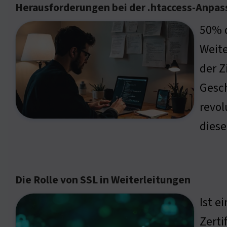
Herausforderungen bei der .htaccess-Anpa
50% d
Weite
der Z
Gesch
revol
diese
Die Rolle von SSL in Weiterleitungen
Ist e
Zerti