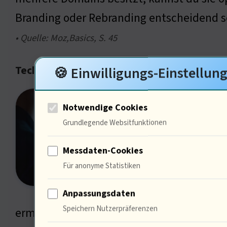
Branding oder Rebranding entscheidend se
• Quelle: Moz,Basics, S. 45
Technische Umsetzung der Weiterleitung
🍪 Einwilligungs-Einstellun
Die W
Notwendige Cookies
Nutze
Grundlegende Websitfunktionen
Umsch
Messdaten-Cookies
dauer
Für anonyme Statistiken
der Ü
Anpas
Anpassungsdaten
Speichern Nutzerpräferenzen
ermöglichen ( … ) Auch das Backup der ( … 