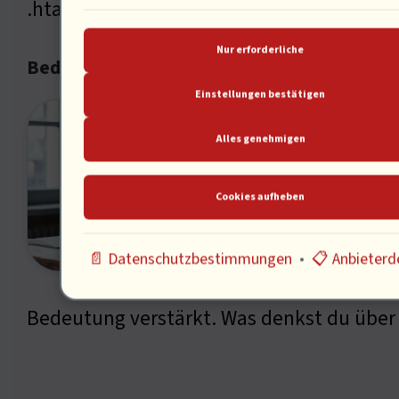
.htaccess in der Webentwicklung sieht.
Nur erforderliche
Bedeutung der .htaccess-Datei
Einstellungen bestätigen
Diese
Alles genehmigen
zur S
Siche
Cookies aufheben
führe
Funkt
📄 Datenschutzbestimmungen
•
📋 Anbieterde
90er 
Bedeutung verstärkt. Was denkst du über 