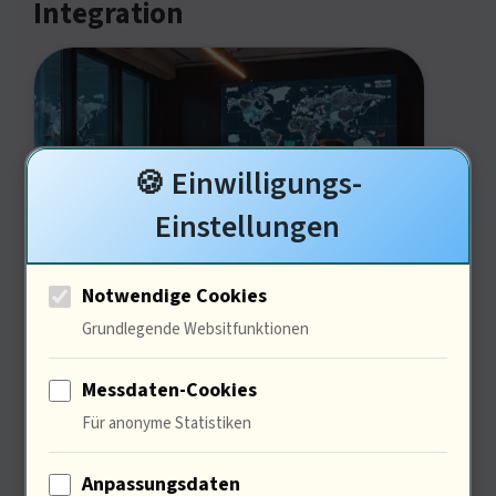
Integration
🍪 Einwilligungs-
Einstellungen
Die Antwort ist komplex ( … ) 78% der
Notwendige Cookies
Unternehmen berichten von höheren
Grundlegende Websitfunktionen
Kosten durch KI-. Aber die langfristigen
Messdaten-Cookies
Einsparungen sind beträchtlich. KI
Für anonyme Statistiken
kann repetitive Aufgaben
Anpassungsdaten