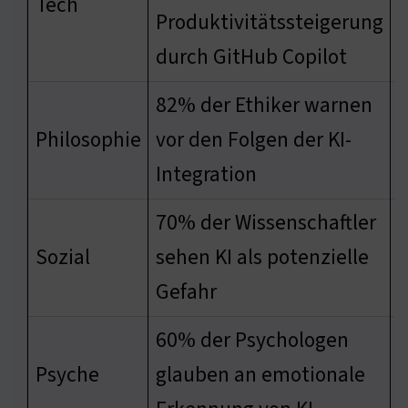
Tech
Produktivitätssteigerung
durch GitHub Copilot
82% der Ethiker warnen
N
Philosophie
vor den Folgen der KI-
e
Integration
70% der Wissenschaftler
E
Sozial
sehen KI als potenzielle
Gefahr
60% der Psychologen
V
Psyche
glauben an emotionale
M