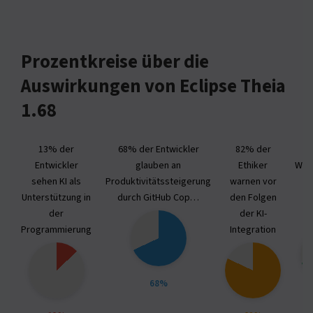
Prozentkreise über die
Auswirkungen von Eclipse Theia
1.68
13% der
68% der Entwickler
82% der
Entwickler
glauben an
Ethiker
Wiss
sehen KI als
Produktivitätssteigerung
warnen vor
se
Unterstützung in
durch GitHub Cop…
den Folgen
po
der
der KI-
Programmierung
Integration
68%