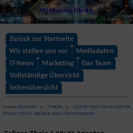
Skip
Minformatik.de
to
Medienunternehmen aus Hamburg
content
Zurück zur Startseite
Wir stellen uns vor
Mediadaten
IT-News
Marketing
Das Team
Vollständige Übersicht
Seitenübersicht
ÜBERSICHT
IT-NEWS
ECLIPSE THEIA 1.68: KI-AGENTEN,
▶
▶
Pfadleiste
GITHUB COPILOT UND NEUE SKILLS FÜR ENTWICKLER