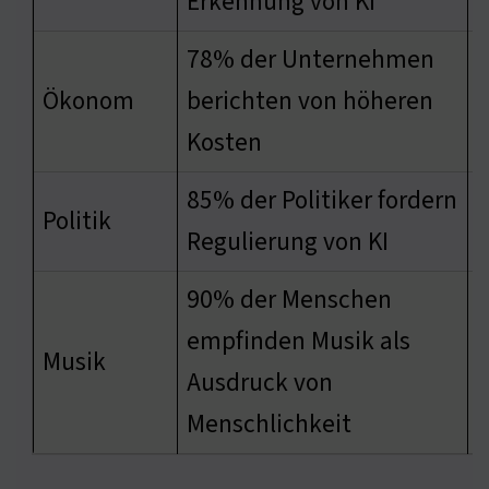
Erkennung von KI
78% der Unternehmen
L
Ökonom
berichten von höheren
E
Kosten
E
85% der Politiker fordern
S
Politik
Regulierung von KI
r
90% der Menschen
empfinden Musik als
E
Musik
Ausdruck von
K
Menschlichkeit