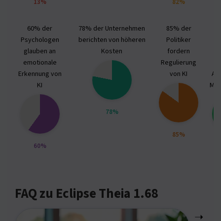
13%
82%
60% der
78% der Unternehmen
85% der
Psychologen
berichten von höheren
Politiker
M
glauben an
Kosten
fordern
e
emotionale
Regulierung
Erkennung von
von KI
Au
KI
Men
78%
85%
60%
FAQ zu Eclipse Theia 1.68
➝