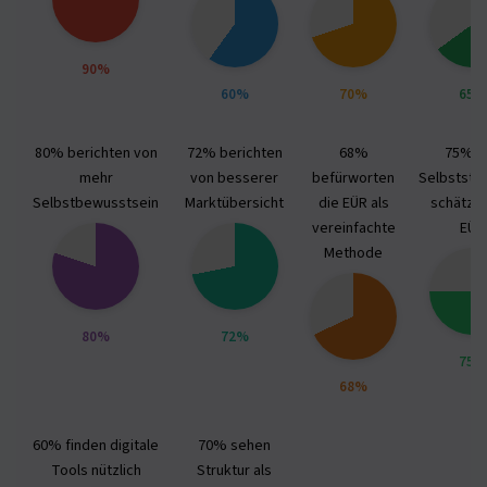
90%
60%
70%
65%
80% berichten von
72% berichten
68%
75% d
mehr
von besserer
befürworten
Selbststä
Selbstbewusstsein
Marktübersicht
die EÜR als
schätzen
vereinfachte
EÜR
Methode
80%
72%
75%
68%
60% finden digitale
70% sehen
Tools nützlich
Struktur als