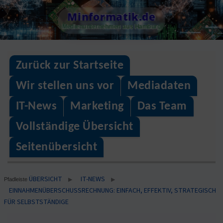
Skip
Minformatik.de
to
Medienunternehmen aus Hamburg
content
Zurück zur Startseite
Wir stellen uns vor
Mediadaten
IT-News
Marketing
Das Team
Vollständige Übersicht
Seitenübersicht
ÜBERSICHT
IT-NEWS
▶
▶
Pfadleiste
EINNAHMENÜBERSCHUSSRECHNUNG: EINFACH, EFFEKTIV, STRATEGISCH
FÜR SELBSTSTÄNDIGE