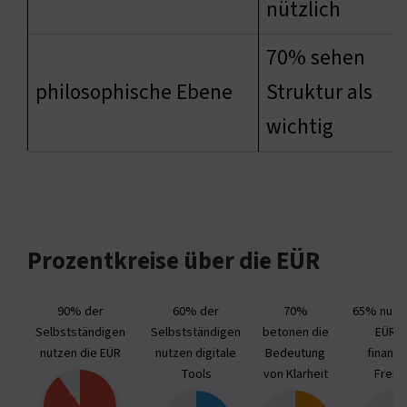
nützlich
70% sehen
philosophische Ebene
Struktur als
wichtig
Prozentkreise über die EÜR
90% der
60% der
70%
65% nutze
Selbstständigen
Selbstständigen
betonen die
EÜR f
nutzen die EÜR
nutzen digitale
Bedeutung
finanzi
Tools
von Klarheit
Freihe