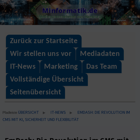
Skip
Minformatik.de
to
Medienunternehmen aus Hamburg
content
Zurück zur Startseite
Wir stellen uns vor
Mediadaten
IT-News
Marketing
Das Team
Vollständige Übersicht
Seitenübersicht
ÜBERSICHT
IT-NEWS
EMDASH: DIE REVOLUTION IM
▶
▶
Pfadleiste
CMS MIT KI, SICHERHEIT UND FLEXIBILITÄT