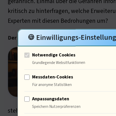
gefährlich. Einmal über die Gefahren in
kritisch zu hinterfragen, welche Erweiterun
Experten mit diesen Bedrohungen um?
🍪 Einwilligungs-Einstellun
Der Stand der IT-Sicherheit in Bezug auf C
In de
Notwendige Cookies
Erwei
Grundlegende Websitfunktionen
ersch
Messdaten-Cookies
Diese
Für anonyme Statistiken
Erwei
Anpassungsdaten
Siche
Speichern Nutzerpräferenzen
stehlen. Nutzer sollten sich immer fragen: