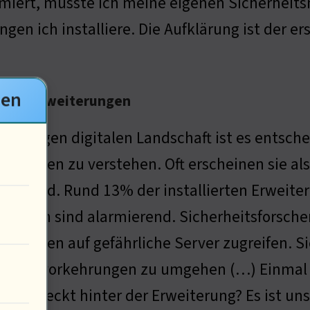
formiert, musste ich meine eigenen Sicherhe
gen ich installiere. Die Aufklärung ist der er
gen
hrome-Erweiterungen
r heutigen digitalen Landschaft ist es entsch
terungen zu verstehen. Oft erscheinen sie als
reckend. Rund 13% der installierten Erweiter
 Zahlen sind alarmierend. Sicherheitsforsche
terungen auf gefährliche Server zugreifen. S
rheitsvorkehrungen zu umgehen (…) Einmal in
 Wer steckt hinter der Erweiterung? Es ist uns