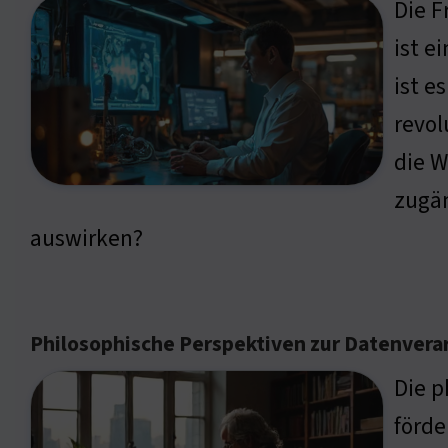
Die F
ist e
ist e
revol
die W
zugän
auswirken?
Philosophische Perspektiven zur Datenvera
Die p
förde