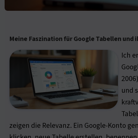
Meine Faszination für Google Tabellen und 
Ich e
Googl
2006)
und s
kraft
Tabel
zeigen die Relevanz. Ein Google-Konto ge
klicken, neue Tabelle erstellen, benennen