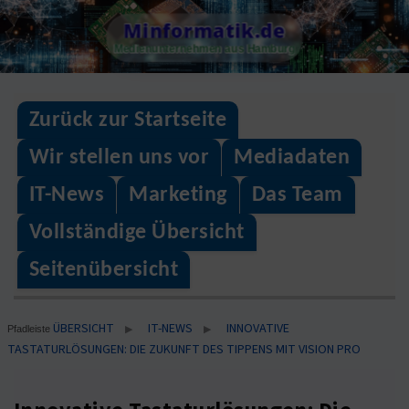
Skip
Minformatik.de
to
Medienunternehmen aus Hamburg
content
Zurück zur Startseite
Wir stellen uns vor
Mediadaten
IT-News
Marketing
Das Team
Vollständige Übersicht
Seitenübersicht
ÜBERSICHT
IT-NEWS
INNOVATIVE
▶
▶
Pfadleiste
TASTATURLÖSUNGEN: DIE ZUKUNFT DES TIPPENS MIT VISION PRO