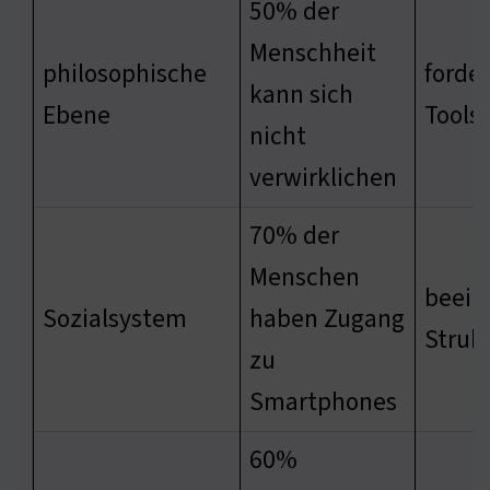
50% der
Menschheit
philosophische
forder
kann sich
Ebene
Tools
nicht
verwirklichen
70% der
Menschen
beeinf
Sozialsystem
haben Zugang
Struk
zu
Smartphones
60%