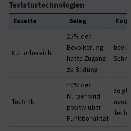
Tastaturtechnologien
Facette
Beleg
Folg
25% der
Bevölkerung
beein
Kulturbereich
hatte Zugang
Schre
zu Bildung
40% der
zeigt
Nutzer sind
Technik
neuer
positiv über
Techn
Funktionalität