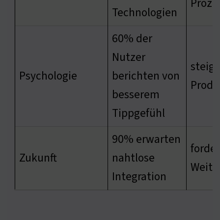
Proze
Technologien
60% der
Nutzer
steige
Psychologie
berichten von
Produ
besserem
Tippgefühl
90% erwarten
forde
Zukunft
nahtlose
Weite
Integration