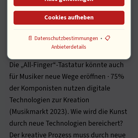
Cookies aufheben
📄 Datenschutzbestimmungen
•
📋
Anbieterdetails
Die „All-Finger“-Tastatur könnte auch
für Musiker neue Wege eröffnen · 75%
der Komponisten nutzen digitale
Technologien zur Kreation
(Musikmarkt 2023). Wie wird die Kunst
durch neue Technologien bereichert?
Der kreative Prozess muss durch neue