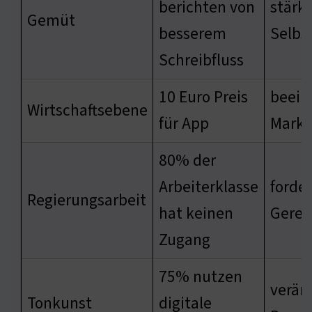
berichten von
stärkt
Gemüt
besserem
Selbs
Schreibfluss
10 Euro Preis
beein
Wirtschaftsebene
für App
Markt
80% der
Arbeiterklasse
forder
Regierungsarbeit
hat keinen
Gerec
Zugang
75% nutzen
verän
Tonkunst
digitale