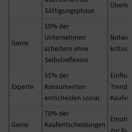
Überle
Sättigungsphase
50% der
Unternehmen
Notwen
Genie
scheitern ohne
kritisc
Selbstreflexion
55% der
Einflus
Experte
Konsumenten
Trends 
entscheiden sozial
Kaufve
70% der
Emotio
Genie
Kaufentscheidungen
zur Ku