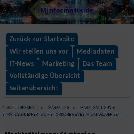
Skip
Minformatik.de
to
Medienunternehmen aus Hamburg
content
Zurück zur Startseite
Wir stellen uns vor
Mediadaten
IT-News
Marketing
Das Team
Vollständige Übersicht
Seitenübersicht
ÜBERSICHT
MARKETING
MARKTSÄTTIGUNG:
▶
▶
Pfadleiste
STRATEGIEN, EXPERTEN, HISTORISCHE GENIES IM WANDEL DER ZEIT