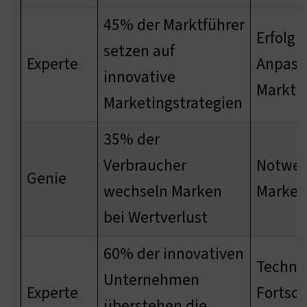
45% der Marktführer
Erfolgr
setzen auf
Experte
Anpass
innovative
Markt
Marketingstrategien
35% der
Verbraucher
Notwen
Genie
wechseln Marken
Marken
bei Wertverlust
60% der innovativen
Techno
Unternehmen
Experte
Fortsch
überstehen die