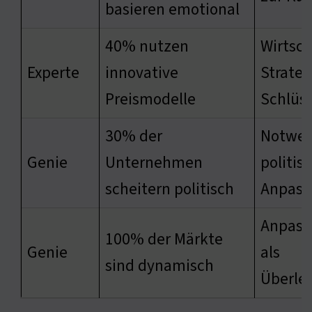
basieren emotional
40% nutzen
Wirtsch
Experte
innovative
Strateg
Preismodelle
Schlüss
30% der
Notwen
Genie
Unternehmen
politis
scheitern politisch
Anpass
Anpass
100% der Märkte
Genie
als
sind dynamisch
Überle