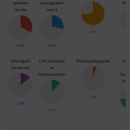
spenden
Leasinggeber
Mita
Geräte
zurück
74%
33%
28%
15% lagern
12% verkaufen
5% Recyclingquote
74% 
Geräte ein
an
Zweitverwerter
fach
Ent
5%
15%
12%