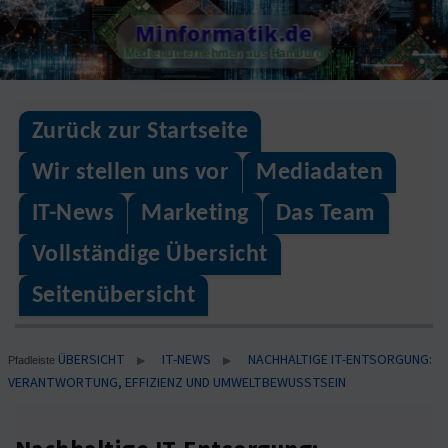
Skip
Minformatik.de
to
Medienunternehmen aus Hamburg
content
Zurück zur Startseite
Wir stellen uns vor
Mediadaten
IT-News
Marketing
Das Team
Vollständige Übersicht
Seitenübersicht
ÜBERSICHT
IT-NEWS
NACHHALTIGE IT-ENTSORGUNG:
▶
▶
Pfadleiste
VERANTWORTUNG, EFFIZIENZ UND UMWELTBEWUSSTSEIN