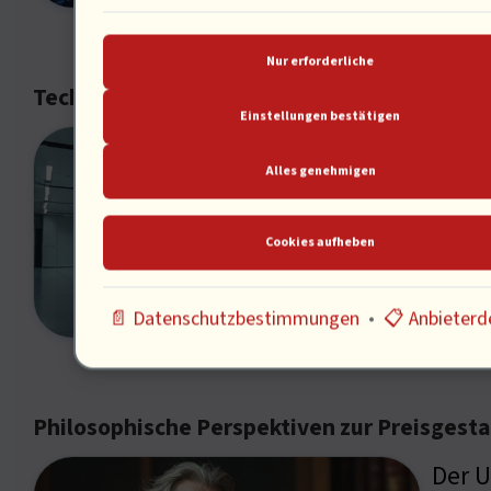
Nur erforderliche
Technologische Innovationen als Antwort
Einstellungen bestätigen
Techn
Alles genehmigen
optim
Unter
Cookies aufheben
Wie s
📄 Datenschutzbestimmungen
•
📋 Anbieterde
Philosophische Perspektiven zur Preisgest
Der U