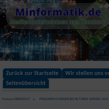
Skip
Minformatik.de
to
content
Medienunternehmen aus Hamburg
Zurück zur Startseite
Wir stellen uns v
Seitenübersicht
ÜBERSICHT
PREISANPASSUNGEN BEI HETZNER: SERVER, HOS
▶
Pfadleiste