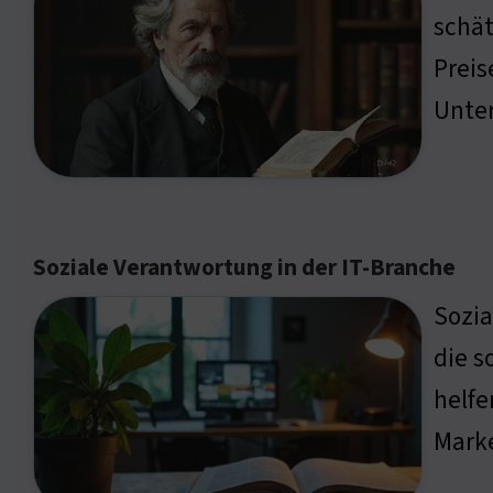
schät
Prei
Unte
Soziale Verantwortung in der IT-Branche
Sozia
die s
helfe
Marke