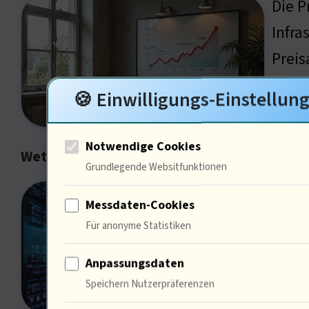
Die P
Infra
Preis
werde
🍪 Einwilligungs-Einstellun
Branc
Notwendige Cookies
Wettbewerbsfähigkeit im Hosting-Markt
Grundlegende Websitfunktionen
Die W
Messdaten-Cookies
Markt
Für anonyme Statistiken
Unter
Anpassungsdaten
und Q
Speichern Nutzerpräferenzen