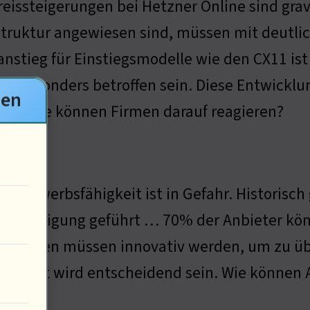
reissteigerungen bei Hetzner Online sind gra
struktur angewiesen sind, müssen mit deutl
anstieg für Einstiegsmodelle wie den CX11 is
n besonders betroffen sein. Diese Entwickl
gen
he. Wie können Firmen darauf reagieren?
ettbewerbsfähigkeit ist in Gefahr. Historisc
bereinigung geführt … 70% der Anbieter kön
nehmen müssen innovativ werden, um zu übe
ualität wird entscheidend sein. Wie können