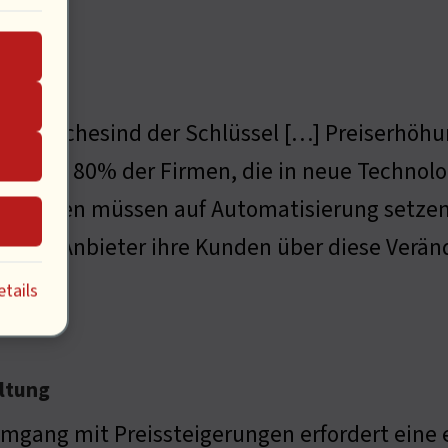
ologischesind der Schlüssel […] Preiserhöhu
ieren : 80% der Firmen, die in neue Technolog
nehmen müssen auf Automatisierung setzen. 
ollten Anbieter ihre Kunden über diese Verä
tails
altung
mgang mit Preissteigerungen erfordert eine 