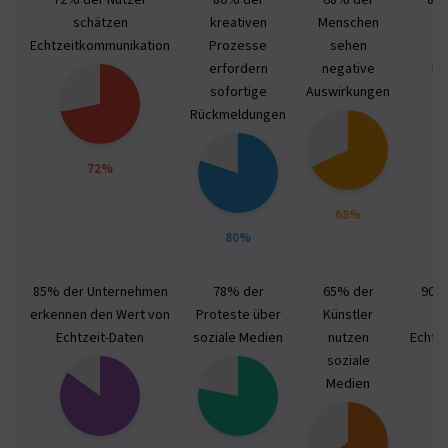
72% der Nutzer
80% der
68% der
80
schätzen
kreativen
Menschen
S
Echtzeitkommunikation
Prozesse
sehen
erfordern
negative
Er
sofortige
Auswirkungen
Rückmeldungen
72%
68%
80%
85% der Unternehmen
78% der
65% der
90% 
erkennen den Wert von
Proteste über
Künstler
Echtzeit-Daten
soziale Medien
nutzen
Echtz
soziale
Medien