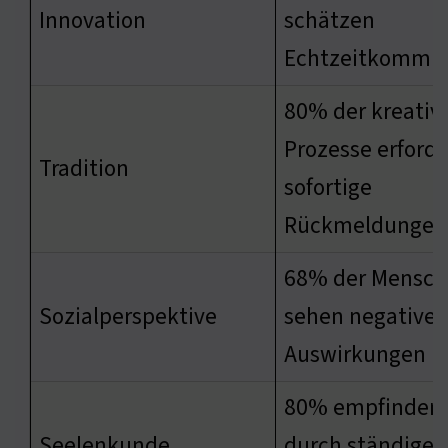
Innovation
schätzen
Echtzeitkommun
80% der kreativ
Prozesse erford
Tradition
sofortige
Rückmeldungen
68% der Mensch
Sozialperspektive
sehen negative
Auswirkungen
80% empfinden 
Seelenkunde
durch ständige