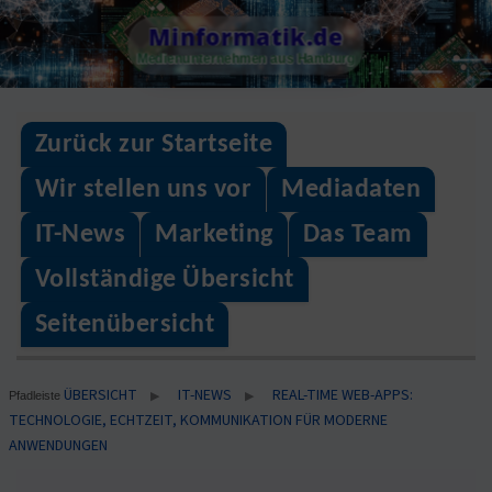
Skip
Minformatik.de
to
Medienunternehmen aus Hamburg
content
Zurück zur Startseite
Wir stellen uns vor
Mediadaten
IT-News
Marketing
Das Team
Vollständige Übersicht
Seitenübersicht
ÜBERSICHT
IT-NEWS
REAL-TIME WEB-APPS:
▶
▶
Pfadleiste
TECHNOLOGIE, ECHTZEIT, KOMMUNIKATION FÜR MODERNE
ANWENDUNGEN