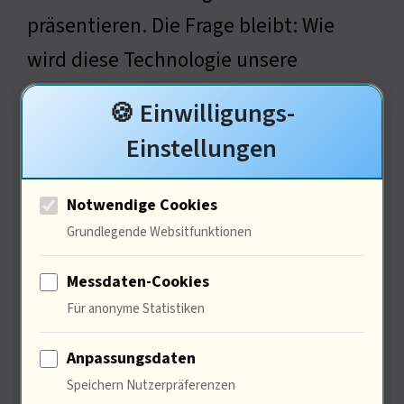
präsentieren. Die Frage bleibt: Wie
wird diese Technologie unsere
zwischenmenschlichen Beziehungen
🍪 Einwilligungs-
langfristig beeinflussen? Wie denkt ein
Einstellungen
Psychologe über die Auswirkungen
dieser Technologien auf die
Notwendige Cookies
menschliche Psyche?
Grundlegende Websitfunktionen
Messdaten-Cookies
Für anonyme Statistiken
Psychologische Auswirkungen
der Echtzeitkommunikation
Anpassungsdaten
Speichern Nutzerpräferenzen