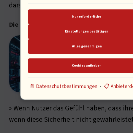
darauf vertrauen können, dass seine Date
Nur erforderliche
Die Rolle der Technologie in der Datensiche
Einstellungen bestätigen
Der F
Alles genehmigen
weite
werde
Cookies aufheben
kämpf
Trans
📄 Datenschutzbestimmungen
•
📋 Anbieterde
Daten
» Wenn Nutzer das Gefühl haben, dass ihre 
wenn diese Sicherheit nicht gewährleistet