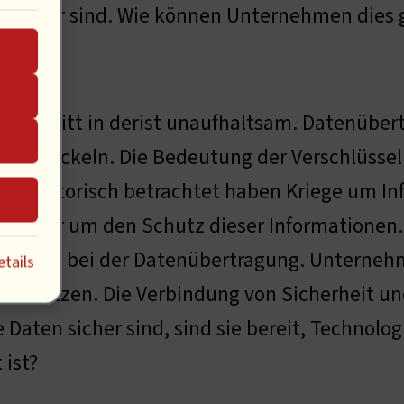
n sicher sind. Wie können Unternehmen dies 
rheit
ortschritt in derist unaufhaltsam. Datenübe
rentwickeln. Die Bedeutung der Verschlüsse
n. Historisch betrachtet haben Kriege um I
en wir um den Schutz dieser Informationen.
parenz bei der Datenübertragung. Unterneh
tails
 schützen. Die Verbindung von Sicherheit und
Daten sicher sind, sind sie bereit, Technolog
 ist?