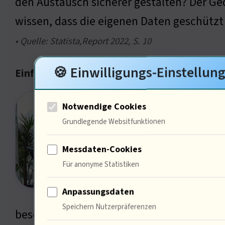
den Austausch sicherer gestalten? Der Ged
wissen, dass die eigenen Daten geschützt
• Quelle: Statista,Report 2022, S. 10
🍪 Einwilligungs-Einstellun
Einführung in die Datensicherheit
Der S
Notwendige Cookies
Daten
Grundlegende Websitfunktionen
kann 
Messdaten-Cookies
durch
Für anonyme Statistiken
Versc
Anpassungsdaten
auch 
Speichern Nutzerpräferenzen
besonders relevant in Zeiten der DSGVO 