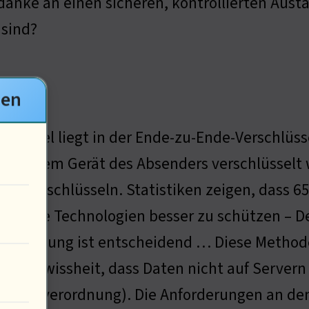
anke an einen sicheren, kontrollierten Austau
 sind?
gen
chlüssel liegt in der Ende-zu-Ende-Verschlüsse
 auf dem Gerät des Absenders verschlüsselt
sie entschlüsseln. Statistiken zeigen, dass
 solche Technologien besser zu schützen – Der
hlüsselung ist entscheidend … Diese Methode
die Gewissheit, dass Daten nicht auf Servern
(-Grundverordnung). Die Anforderungen an de