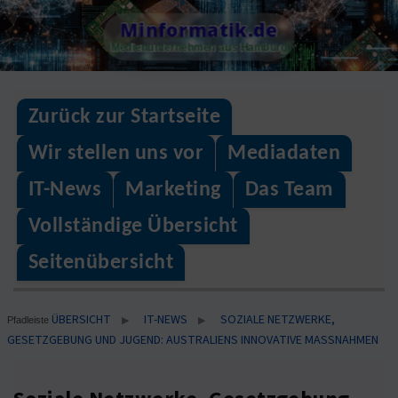
Skip
Minformatik.de
to
Medienunternehmen aus Hamburg
content
Zurück zur Startseite
Wir stellen uns vor
Mediadaten
IT-News
Marketing
Das Team
Vollständige Übersicht
Seitenübersicht
ÜBERSICHT
IT-NEWS
SOZIALE NETZWERKE,
▶
▶
Pfadleiste
GESETZGEBUNG UND JUGEND: AUSTRALIENS INNOVATIVE MASSNAHMEN