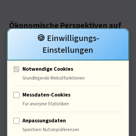
Ökonomische Perspektiven auf
die Gesetzgebung
🍪 Einwilligungs-
Einstellungen
Notwendige Cookies
Grundlegende Websitfunktionen
Messdaten-Cookies
Für anonyme Statistiken
Die Gesetzgebung könnte die
Anpassungsdaten
Werbeeinnahmen der sozialen
Speichern Nutzerpräferenzen
Netzwerke beeinträchtigen. 55%