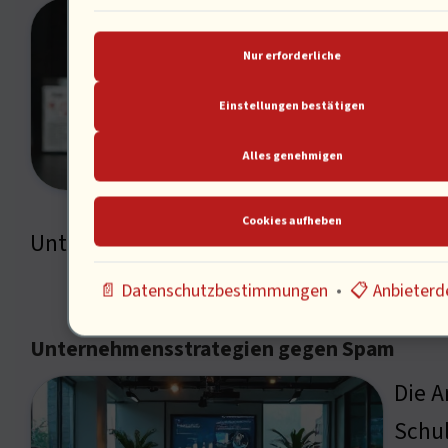
Die A
Grund
Nur erforderliche
Ident
Einstellungen bestätigen
vertr
Alles genehmigen
Täusc
Metho
Cookies aufheben
Unternehmen mit diesen Bedrohungen u
📄 Datenschutzbestimmungen
•
📋 Anbieterde
Unternehmensstrategien gegen Spam
Die A
Schul