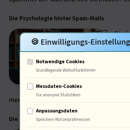
Die Psychologie hinter Spam-Mails
Die A
🍪 Einwilligungs-Einstellun
sind 
Unter
Notwendige Cookies
Siche
Grundlegende Websitfunktionen
mir k
Messdaten-Cookies
Entsc
Für anonyme Statistiken
menschliche Verstand ist oft ein leichtes 
Anpassungsdaten
Die Kunst der Täuschung im Spam
Speichern Nutzerpräferenzen