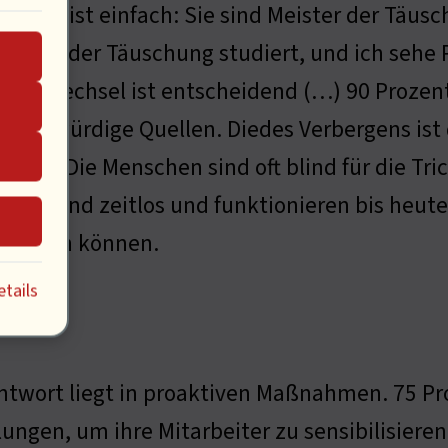
ntwort ist einfach: Sie sind Meister der Täus
lagen der Täuschung studiert, und ich sehe P
itätswechsel ist entscheidend (…) 90 Prozent
auenswürdige Quellen. Diedes Verbergens ist 
hung. Die Menschen sind oft blind für die Tric
den sind zeitlos und funktionieren bis heute
mgehen können.
tails
ntwort liegt in proaktiven Maßnahmen. 75 P
ungen, um ihre Mitarbeiter zu sensibilisiere