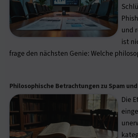
Schlü
Phish
und r
ist n
frage den nächsten Genie: Welche philos
Philosophische Betrachtungen zu Spam und
Die E
eing
unerw
kateg