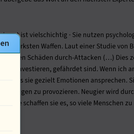
ntwort ist vielschichtig · Sie nutzen psychol
gen
ihre stärksten Waffen. Laut einer Studie von 
nehmen Schäden durch-Attacken (…) Dies zeig
rheit investieren, gefährdet sind. Wenn ich
lar, dass sie gezielt Emotionen ansprechen. 
heidungen zu provozieren. Neugier wird durc
Ziel. Wie schaffen sie es, so viele Menschen z