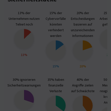
13% der
15% der
20% der
25% 
Unternehmen nutzen
Cybervorfälle
Entscheidungen
Arbeits
Telnet noch
könnten
basieren auf
gefäh
verhindert
unzureichenden
werden
Informationen
13%
25
15%
20%
30% ignorieren
35% haben
40% der
50% 
Sicherheitswarnungen
finanzielle
Angriffe zielen
Mens
Verluste
auf Schwächste
reagier
krea
Ansä