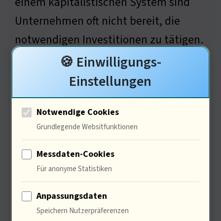
einem kapitalistischen System sind
Unternehmen oft nicht bereit, die
notwendigen Investitionen zu tätigen.
Wie können wir also sicherstellen, dass
🍪 Einwilligungs-
Sicherheit eine Priorität bleibt?
Einstellungen
Notwendige Cookies
Grundlegende Websitfunktionen
Ich bin Sigmund Freud, Vater
der Psychoanalyse
Messdaten-Cookies
Für anonyme Statistiken
Anpassungsdaten
Speichern Nutzerpräferenzen