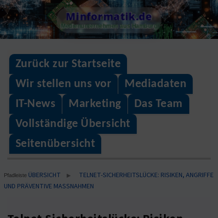
Skip
Minformatik.de
to
Medienunternehmen aus Hamburg
content
Zurück zur Startseite
Wir stellen uns vor
Mediadaten
IT-News
Marketing
Das Team
Vollständige Übersicht
Seitenübersicht
ÜBERSICHT
TELNET-SICHERHEITSLÜCKE: RISIKEN, ANGRIFFE
▶
Pfadleiste
UND PRÄVENTIVE MASSNAHMEN