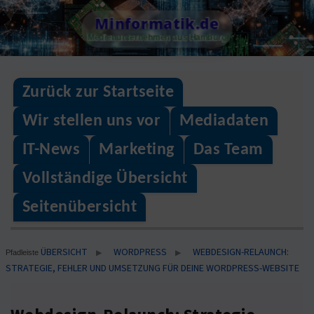
Skip
Minformatik.de
to
Medienunternehmen aus Hamburg
content
Zurück zur Startseite
Wir stellen uns vor
Mediadaten
IT-News
Marketing
Das Team
Vollständige Übersicht
Seitenübersicht
ÜBERSICHT
WORDPRESS
WEBDESIGN-RELAUNCH:
▶
▶
Pfadleiste
STRATEGIE, FEHLER UND UMSETZUNG FÜR DEINE WORDPRESS-WEBSITE