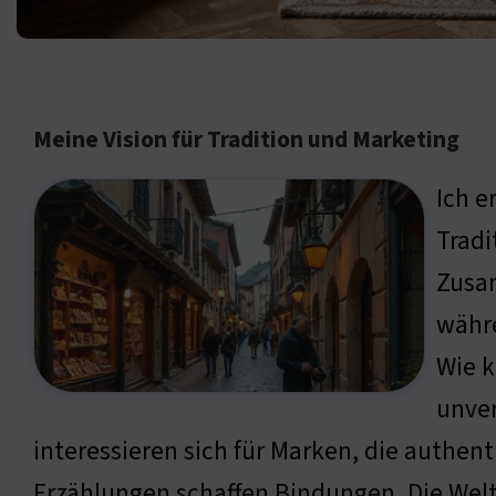
Meine Vision für Tradition und Marketing
Ich e
Tradi
Zusam
währe
Wie k
unve
interessieren sich für Marken, die authen
Erzählungen schaffen Bindungen. Die Welt