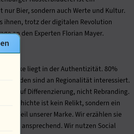
ht nur Bier, sondern auch Werte und Kultur.
s ihnen, trotz der digitalen Revolution
rage an den Experten Florian Mayer.
gen
e Stärke liegt in der Authentizität. 80%
er Kunden sind an Regionalität interessiert.
etzen auf Differenzierung, nicht Rebranding.
e Geschichte ist kein Relikt, sondern ein
diger Teil unserer Marke. Wir erzählen sie
n und ansprechend. Wir nutzen Social