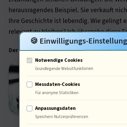
herausragendes Beispiel. Sie verkauft nic
Ihre Geschichte ist lebendig. Wie gelingt e
relevant zu bleiben? Ich übergebe diese F
🍪 Einwilligungs-Einstellun
Der Schlüssel zur Relevanz im Marketing
Notwendige Cookies
Unser
Grundlegende Websitfunktionen
unser
Messdaten-Cookies
Wir s
Für anonyme Statistiken
Unser
leben
Anpassungsdaten
Speichern Nutzerpräferenzen
moder