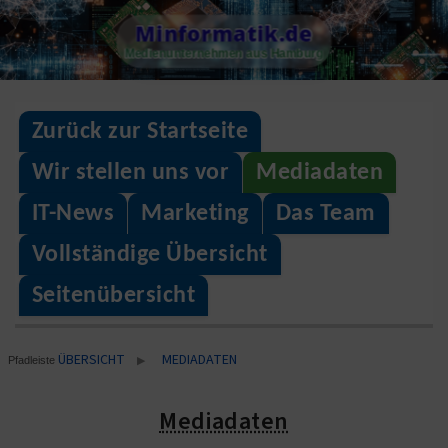
Skip
Minformatik.de
to
Medienunternehmen aus Hamburg
content
Zurück zur Startseite
Wir stellen uns vor
Mediadaten
IT-News
Marketing
Das Team
Vollständige Übersicht
Seitenübersicht
ÜBERSICHT
MEDIADATEN
▶
Pfadleiste
Mediadaten