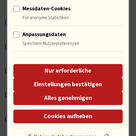
Messdaten-Cookies
Medien
Für anonyme Statistiken
(9)
Marketing
Anpassungsdaten
Speichern Nutzerpräferenzen
(2)
Gesellschaft
(5)
Nur erforderliche
Umwelt
Einstellungen bestätigen
(2)
Alles genehmigen
Ausland
Cookies aufheben
(2)
Digital