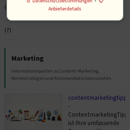
📄 Datenschutzbestimmungen
•
📋
(4)
Anbieterdetails
Neue Domains
(7)
Marketing
Informationsquellen zu Content-Marketing,
Werbestrategien und Kommunikationskonzepten.
contentmarketingtipps
-
ContentmarketingTipp
ist Ihre umfassende