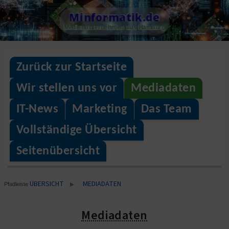
Skip
Minformatik.de
to
Medienunternehmen aus Hamburg
content
Zurück zur Startseite
Wir stellen uns vor
Mediadaten
IT-News
Marketing
Das Team
Vollständige Übersicht
Seitenübersicht
ÜBERSICHT
MEDIADATEN
▶
Pfadleiste
Mediadaten