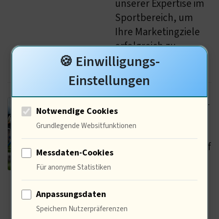
unserer Expertise im
Sportbereich, um
Ihre Marketingziele
erfolgreich zu
🍪 Einwilligungs-
erreichen.
Einstellungen
fussballheutelive.de
-
Notwendige Cookies
Fussballheutelive.de
Grundlegende Websitfunktionen
ist eine hochwertige
Plattform, die sich auf
Messdaten-Cookies
die Bereitstellung
Für anonyme Statistiken
aktueller
Informationen und
Anpassungsdaten
Live-Updates aus der
Speichern Nutzerpräferenzen
Welt des Fußballs