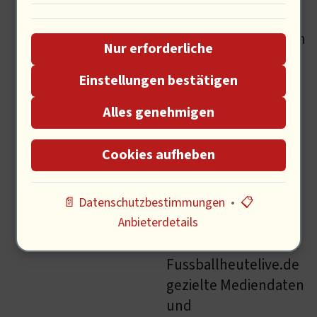
spezialisiert hat. Mit
einem umfangreichen
Nur erforderliche
Angebot an
Nachrichten,
Einstellungen bestätigen
Spielberichten und
Alles genehmigen
Analysen richtet sich
die Website an eine
Cookies aufheben
breite Fußball-
Community, die stets
auf dem Laufenden
📄 Datenschutzbestimmungen
•
📋
sein möchte. Für
Anbieterdetails
Werbekunden bietet
Fussballheutelive.de
gezielte Mediendaten
und