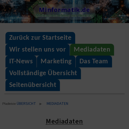
Skip
Minformatik.de
to
Medienunternehmen aus Hamburg
content
Zurück zur Startseite
Wir stellen uns vor
Mediadaten
IT-News
Marketing
Das Team
Vollständige Übersicht
Seitenübersicht
ÜBERSICHT
MEDIADATEN
▶
Pfadleiste
Mediadaten