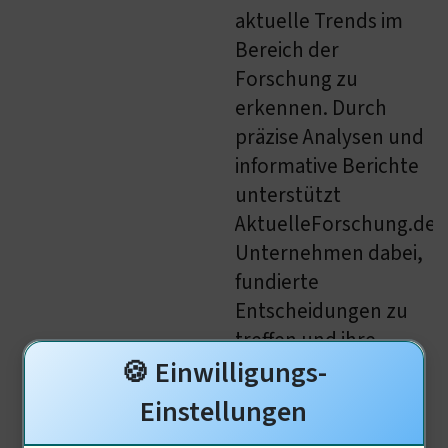
aktuelle Trends im
Bereich der
Forschung zu
erkennen. Durch
präzise Analysen und
informative Berichte
unterstützt
AktuelleForschung.de
Unternehmen dabei,
fundierte
Entscheidungen zu
treffen und ihre
🍪 Einwilligungs-
Zielgruppen effektiv
zu erreichen. Nutzen
Einstellungen
Sie die Plattform, um