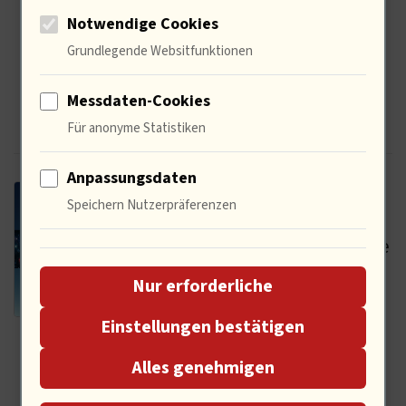
Ihre
Notwendige Cookies
Werbemaßnahmen
Grundlegende Websitfunktionen
mit relevanten Daten
und Insights zu
Messdaten-Cookies
optimieren.
Für anonyme Statistiken
Anpassungsdaten
astronomiesterne.de
Speichern Nutzerpräferenzen
-
AstronomieSterne.de
ist eine umfassende
Nur erforderliche
Plattform, die sich
der faszinierenden
Einstellungen bestätigen
Welt der Astronomie
Alles genehmigen
widmet. Die Website
bietet fundierte