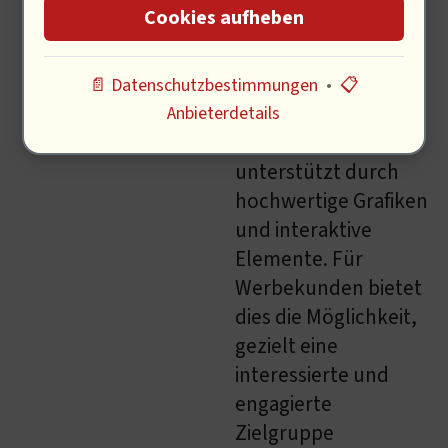
Cookies aufheben
Inhalte zu Sternen,
Planeten, Galaxien
und aktuellen
📄 Datenschutzbestimmungen
•
📋
astronomischen
Anbieterdetails
Ereignissen,
unterstützt durch
hochwertige Grafiken
und interaktive
Elemente. Für
Werbekunden bietet
dies die Möglichkeit,
gezielt eine
interessierte und
engagierte
Zielgruppe